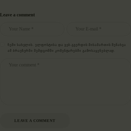
Leave a comment
ᲩᲔᲛᲘ ᲡᲐᲮᲔᲚᲘᲡ. ᲔᲚᲤᲝᲡᲢᲘᲡᲐ ᲓᲐ ᲕᲔᲑ-ᲒᲕᲔᲠᲓᲘᲡ ᲛᲘᲡᲐᲛᲐᲠᲗᲘᲡ ᲨᲔᲜᲐᲮᲕᲐ
ᲐᲛ ᲑᲠᲐᲣᲖᲔᲠᲨᲘ ᲨᲔᲛᲓᲒᲝᲛᲨᲘ ᲙᲝᲛᲔᲜᲢᲐᲠᲔᲑᲨᲘ ᲒᲐᲛᲝᲡᲐᲧᲔᲜᲔᲑᲚᲐᲓ.