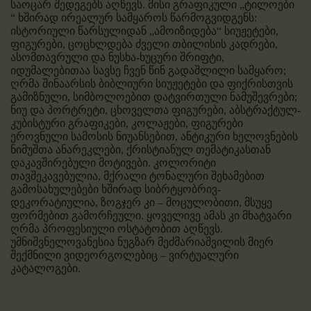
საოცარ შედეგებს აღწევს. მისი გრაფიკული „ტილოები
“ ხშირად ირეალურ სამყაროს წარმოგვიდგენს:
ისტორიული წარსულიდან „ამოიზიდება“ სიუჟეტები,
ფიგურები, ცოცხლდება ძველი თბილისის კადრები,
ასომთავრული და ნუსხა-ხუცური შრიფტი,
იდუმალებითაა სავსე ჩვენ წინ გადაშლილი სამყარო;
ღრმა შინაარსის ბიბლიური სიუჟეტები და ფიქრისთვის
გამიზნული, სიმბოლოებით დატვირთული ნამუშევრები;
ნიუ და პორტრეტი, ცხოველთა ფიგურები, აბსტრაქტულ-
კუბისტური გრაფიკები, კოლაჟები, ფიგურები
ეროვნული სამოსის ნიუანსებით, ანტიკური ხელოვნების
ნიმუშთა ანარეკლები, ქრისტიანულ თემატიკასთან
დაკავშირებული მოტივები. კოლორიტი
თავშეკავებულია, მქრალი ტონალური შეხამებით
გამოსახულებები ხშირად სიბრტყობრივ-
დეკორატიულია, ზოგჯერ კი – მოცულობითი, მსუყე
ფორმებით გამორჩეული. ყოველივე ამას კი მხატვარი
ღრმა პროფესიული ოსტატობით აღწევს.
უმნიშვნელოვანესია ნუგზარ მეძმარიაშვილის მიერ
შექმნილი ვიდეორგოლებიც – ვირტუალური
კატალოგები.