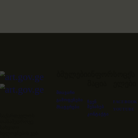
ბმულები
ინფორ
სოცქს
მაცია
ელები
ᲛᲗᲐᲕᲐᲠᲘ
ᲒᲐᲛᲝᲤᲔᲜᲔᲑᲘ
ᲩᲕᲔᲜ
FACEBOOK
ᲨᲔᲡᲐᲮᲔᲑ
ᲛᲮᲐᲢᲕᲠᲔᲑᲘ
YOUTUBE
ᲙᲝᲜᲢᲐᲥᲢᲘ
საქართველოს
თანამედროვე
სახვითი
ხელოვნების ვებ-