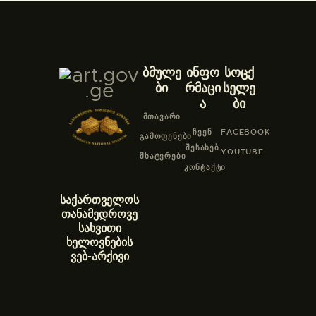
ბმულე
ინფო
სოცქ
ბი
რმაცი
სელე
ა
ბი
ᲛᲗᲐᲕᲐᲠᲘ
ᲩᲕᲔᲜ
FACEBOOK
ᲒᲐᲛᲝᲤᲔᲜᲔᲑᲘ
ᲨᲔᲡᲐᲮᲔᲑ
YOUTUBE
ᲛᲮᲐᲢᲕᲠᲔᲑᲘ
ᲙᲝᲜᲢᲐᲥᲢᲘ
საქართველოს
თანამედროვე
სახვითი
ხელოვნების
ვებ-არქივი