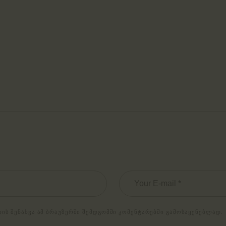
ᲗᲘᲡ ᲨᲔᲜᲐᲮᲕᲐ ᲐᲛ ᲑᲠᲐᲣᲖᲔᲠᲨᲘ ᲨᲔᲛᲓᲒᲝᲛᲨᲘ ᲙᲝᲛᲔᲜᲢᲐᲠᲔᲑᲨᲘ ᲒᲐᲛᲝᲡᲐᲧᲔᲜᲔᲑᲚᲐᲓ.