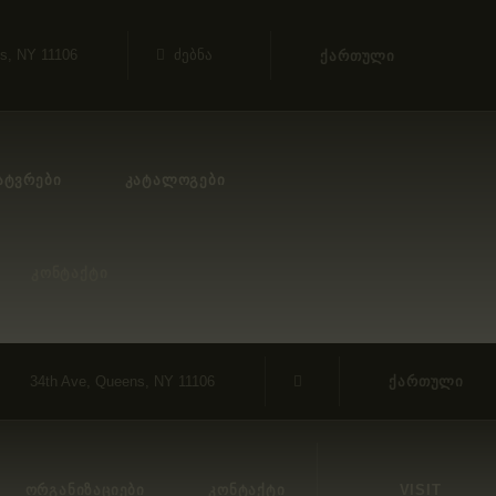
s, NY 11106
ᲥᲐᲠᲗᲣᲚᲘ
ᲐᲢᲕᲠᲔᲑᲘ
ᲙᲐᲢᲐᲚᲝᲒᲔᲑᲘ
ᲙᲝᲜᲢᲐᲥᲢᲘ
34th Ave, Queens, NY 11106
ᲥᲐᲠᲗᲣᲚᲘ
ᲝᲠᲒᲐᲜᲘᲖᲐᲪᲘᲔᲑᲘ
ᲙᲝᲜᲢᲐᲥᲢᲘ
VISIT