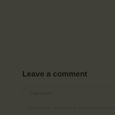
Leave a comment
ᲩᲔᲛᲘ ᲡᲐᲮᲔᲚᲘᲡ. ᲔᲚᲤᲝᲡᲢᲘᲡᲐ ᲓᲐ ᲕᲔᲑ-ᲒᲕᲔᲠᲓᲘᲡ ᲛᲘᲡᲐᲛᲐᲠ