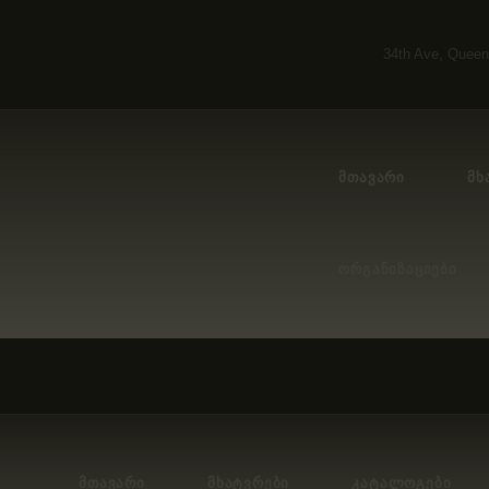
ᲛᲗᲐᲕᲐᲠᲘ
34th Ave, Queen
ᲛᲮᲐᲢᲕᲠᲔᲑᲘ
ᲙᲐᲢᲐᲚᲝᲒᲔᲑᲘ
ᲛᲗᲐᲕᲐᲠᲘ
ᲛᲮ
ᲝᲠᲒᲐᲜᲘᲖᲐᲪᲘᲔᲑᲘ
ᲙᲝᲜᲢᲐᲥᲢᲘ
ᲝᲠᲒᲐᲜᲘᲖᲐᲪᲘᲔᲑᲘ
ᲛᲗᲐᲕᲐᲠᲘ
ᲛᲮᲐᲢᲕᲠᲔᲑᲘ
ᲙᲐᲢᲐᲚᲝᲒᲔᲑᲘ