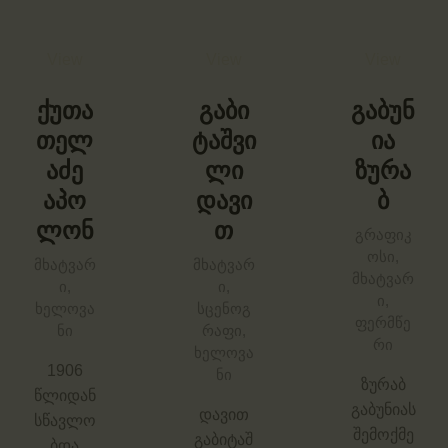
View
View
View
ქუთა
გაბი
გაბუნ
თელ
ტაშვი
ია
აძე
ლი
ზურა
აპო
დავი
ბ
ლონ
თ
გრაფიკ
ოსი,
მხატვარ
მხატვარ
მხატვარ
ი,
ი,
ი,
ხელოვა
სცენოგ
ფერმწე
ნი
რაფი,
რი
ხელოვა
1906
ნი
ზურაბ
წლიდან
გაბუნიას
დავით
სწავლო
შემოქმე
გაბიტაშ
ბდა