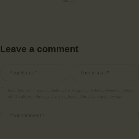
Leave a comment
ᲩᲔᲛᲘ ᲡᲐᲮᲔᲚᲘᲡ. ᲔᲚᲤᲝᲡᲢᲘᲡᲐ ᲓᲐ ᲕᲔᲑ-ᲒᲕᲔᲠᲓᲘᲡ ᲛᲘᲡᲐᲛᲐᲠᲗᲘᲡ ᲨᲔᲜᲐᲮᲕᲐ
ᲐᲛ ᲑᲠᲐᲣᲖᲔᲠᲨᲘ ᲨᲔᲛᲓᲒᲝᲛᲨᲘ ᲙᲝᲛᲔᲜᲢᲐᲠᲔᲑᲨᲘ ᲒᲐᲛᲝᲡᲐᲧᲔᲜᲔᲑᲚᲐᲓ.