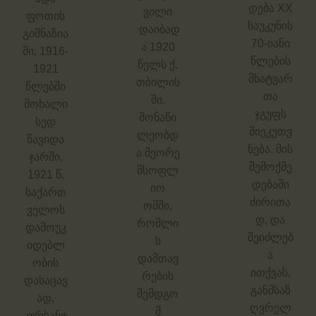
დება XX
ვილი
ფოთის
საუკუნის
დაიბად
გიმნაზია
70-იანი
ა 1920
ში, 1916-
წლების
წელს ქ.
1921
მხატვარ
თბილის
წლებში
თა
ში.
მოხალი
ჯგუფს
მონაწი
სედ
მიეკუთვ
ლეობდ
წავიდა
ნება. მის
ა მეორე
ჯარში,
შემოქმე
მსოფლ
1921 წ.
დებაში
იო
საქართ
ძირითა
ომში,
ველოს
დ, და
რომლი
დამოუკ
შეიძლებ
ს
იდებლ
ა
დამთავ
ობის
ითქვას,
რების
დასაცავ
განმსაზ
შემდგო
ად,
ღვრელ
მ
კურსანტ