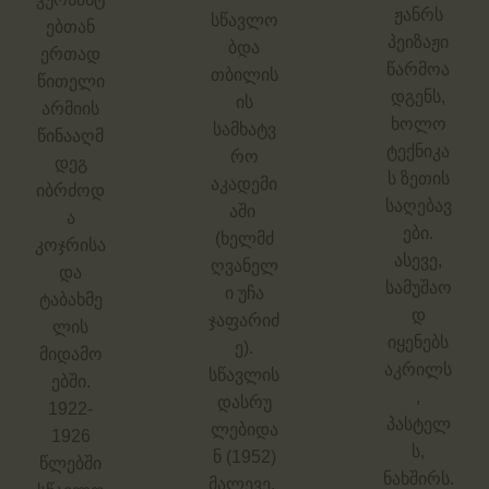
ჟანრს
სწავლო
ებთან
პეიზაჟი
ბდა
ერთად
წარმოა
თბილის
წითელი
დგენს,
ის
არმიის
ხოლო
სამხატვ
წინააღმ
ტექნიკა
რო
დეგ
ს ზეთის
აკადემი
იბრძოდ
საღებავ
აში
ა
ები.
(ხელმძ
კოჯრისა
ასევე,
ღვანელ
და
სამუშაო
ი უჩა
ტაბახმე
დ
ჯაფარიძ
ლის
იყენებს
ე).
მიდამო
აკრილს
სწავლის
ებში.
,
დასრუ
1922-
პასტელ
ლებიდა
1926
ს,
ნ (1952)
წლებში
ნახშირს.
მალევე,