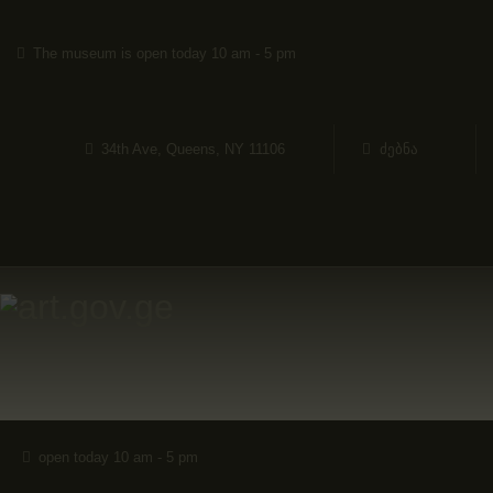
ᲛᲗᲐᲕᲐᲠᲘ
The museum is open today 10 am - 5 pm
ᲛᲮᲐᲢᲕᲠᲔᲑᲘ
ᲙᲐᲢᲐᲚᲝᲒᲔᲑᲘ
34th Ave, Queens, NY 11106
ᲝᲠᲒᲐᲜᲘᲖᲐᲪᲘᲔᲑᲘ
ᲙᲝᲜᲢᲐᲥᲢᲘ
open today 10 am - 5 pm