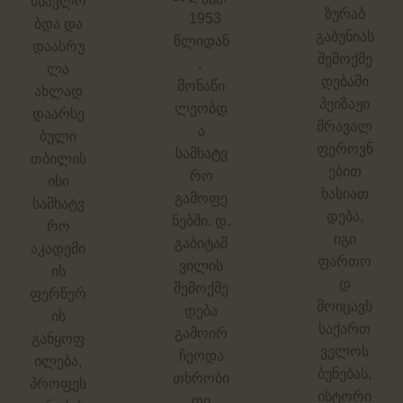
სწავლო
ზურაბ
1953
ბდა და
გაბუნიას
წლიდან
დაასრუ
შემოქმე
,
ლა
დებაში
მონაწი
ახლად
პეიზაჟი
ლეობდ
დაარსე
მრავალ
ა
ბული
ფეროვნ
სამხატვ
თბილის
ებით
რო
ისი
ხასიათ
გამოფე
სამხატვ
დება,
ნებში. დ.
რო
იგი
გაბიტაშ
აკადემი
ფართო
ვილის
ის
დ
შემოქმე
ფერწერ
მოიცავს
დება
ის
საქართ
გამოირ
განყოფ
ველოს
ჩეოდა
ილება,
ბუნებას,
თხრობი
პროფეს
ისტორი
თი