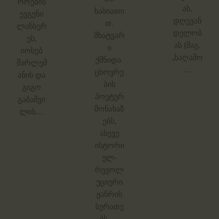
ორების
ას,
ხასიათი
ევგენი
დღევან
თ.
ლანსერ
დელობ
მხატვარ
ეს,
ას (მაგ.
ი
იოსებ
„საღამო
ქმნიდა
შარლემ
…
ცხოვრე
ანის და
ბის
გიგო
პოეტურ
გაბაშვი
მონახაზ
ლის…
ებს,
ასევე
ისტორი
ულ-
რევოლ
უციური
ჟანრის
სურათე
ბს. …