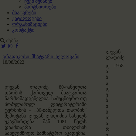
ჩვენ შესახებ
პარტნიორები
მხატვრები
კატალოგები
ორგანიზაციები
კონტაქტი
ლევან
გრაფიკოსი,
მხატვარი,
ხელოვანი
ლაღიძე
18/08/2022
1958
დ
ა
ბ
ა
ლევან ლაღიძე 80-იანელთა
დ
თაობის ქართველ მხატვართა
ე
წარმომადგენელია. სამეცნიერო თუ
ბ
პოპულარულ ლიტერატურაში
ი
ტერმინის – „80-იანელთა თაობის“
ს
შემოტანა ლევან ლაღიძის სახელს
თ
უკავშირდება. მან 1981 წელს
ა
დაამთავრა თბილისის
რ
სახელმწიფო სამხატვრო აკადემია.
ი