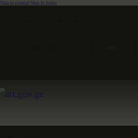
Skip to content
Skip to footer
The museum is open today 10 am - 5 pm
34th Ave, Queens, NY 11106
open today 10 am - 5 pm