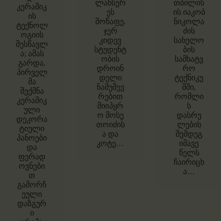
ლანსერ
თბილის
კერამიკ
ეს
ის იაკობ
ის
მოწაფე.
ნიკოლა
ტექნოლ
ჯერ
ძის
ოგიის
კიდევ
სახელო
შესწავლ
სტუდენტ
ბის
ა; ამას
ობის
სამხატვ
გარდა,
დროინ
რო
პირველ
დელი
ტექნიკუ
მა
ნამუშევ
მში,
შექმნა
რებით
რომლი
კერამიკ
მიიპყრ
ს
ული
ო მოსე
დასრუ
დეკორა
თოიძის
ლების
ტიული
ა და
შემდეგ
პანოები
კოტე…
იმავე
და
წელს
ფერად
ჩაირიცხ
ოვნები
ა…
თ
გამორჩ
ეული
დაზგურ
ი