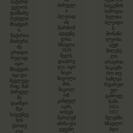
საქართ
პირველ
საუკუნის
ველოს
ი
სამოცია
დამსახუ
პლეიად
ნელთა
რებული
ის
პლეადა
მხატვარ
წარმომ
ს.
ი,
ადგენე
მონაწი
ზაქარია
ლია.
ლეობა
მაისურა
სწავლა
აქვს
ძე
1929
მიღებუ
ერთდო
წელს
ლი
რულად
დაასრუ
არაერთ
იყო
ლა. იყო
საკავში
მხატვარ
ნიკო
რო თუ
იცა და
ნიკოლა
საზღვა
მკვლევა
ძის,
რგარეთ
რიც. მან
ნიკოლ
ულ
პირველ
ოზ
გამოფე
მა
კანდელ
ნაში.
დაიწყო
აკის,
1953-
შუა
იოსებ
1957
საუკუნეე
შარლემ
წლებში
ბის
ანისა და
სწავლო
ქართუ
ევგენი
ბდა
ლი