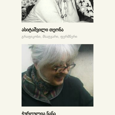
ასიტაშვილი თეონა
გრაფიკოსი,
მხატვარი,
ფერმწერი
ჭურღულია ნანა