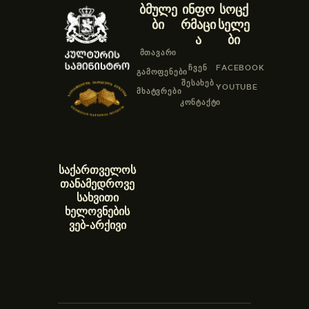
ბმულე
ინფო
სოცქ
ბი
რმაცი
სელე
ა
ბი
ᲛᲗᲐᲕᲐᲠᲘ
ᲩᲕᲔᲜ
FACEBOOK
ᲒᲐᲛᲝᲤᲔᲜᲔᲑᲘ
ᲨᲔᲡᲐᲮᲔᲑ
YOUTUBE
ᲛᲮᲐᲢᲕᲠᲔᲑᲘ
ᲙᲝᲜᲢᲐᲥᲢᲘ
საქართველოს
თანამედროვე
სახვითი
ხელოვნების
ვებ-არქივი