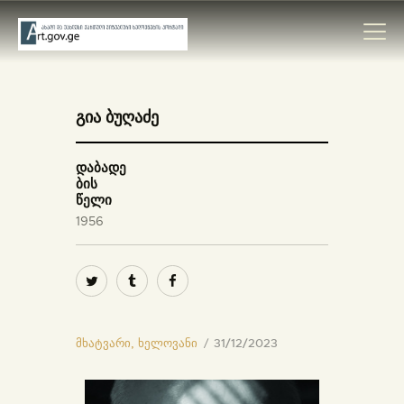
გია ბუღაძე
ᲛᲗᲐᲕᲐᲠᲘ
ᲛᲮᲐᲢᲕᲠᲔᲑᲘ
დაბადე
ბის
ᲙᲐᲢᲐᲚᲝᲒᲔᲑᲘ
წელი
1956
ᲝᲠᲒᲐᲜᲘᲖᲐᲪᲘᲔᲑᲘ
ᲙᲝᲜᲢᲐᲥᲢᲘ
მხატვარი,
ხელოვანი
31/12/2023