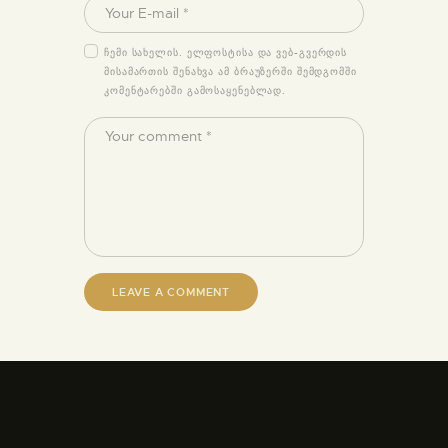
ᲩᲔᲛᲘ ᲡᲐᲮᲔᲚᲘᲡ. ᲔᲚᲤᲝᲡᲢᲘᲡᲐ ᲓᲐ ᲕᲔᲑ-ᲒᲕᲔᲠᲓᲘᲡ
ᲛᲘᲡᲐᲛᲐᲠᲗᲘᲡ ᲨᲔᲜᲐᲮᲕᲐ ᲐᲛ ᲑᲠᲐᲣᲖᲔᲠᲨᲘ ᲨᲔᲛᲓᲒᲝᲛᲨᲘ
ᲙᲝᲛᲔᲜᲢᲐᲠᲔᲑᲨᲘ ᲒᲐᲛᲝᲡᲐᲧᲔᲜᲔᲑᲚᲐᲓ.