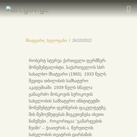
ᲛᲗᲐᲕᲐᲠᲘ
მხატვარი,
ხელოვანი
26/10/2022
ᲛᲮᲐᲢᲕᲠᲔᲑᲘ
ᲙᲐᲢᲐᲚᲝᲒᲔᲑᲘ
რობერტ სტურუა ქართველი ფერმწერ-
მონუმენტალისტი, საქართველოს სსრ
ᲝᲠᲒᲐᲜᲘᲖᲐᲪᲘᲔᲑᲘ
სახალხო მხატვარი (1965). 1933 წელს
ᲙᲝᲜᲢᲐᲥᲢᲘ
შევიდა თბილისის სამხატვრო
აკადემიაში. 1939 წელს სწავლა
განაგრძო მოსკოვის სურიკოვის
სახელობის სამხატვრო ინსტიტუტში
მონუმენტური ფერწერის ფაკულტეტზე.
მის შემოქმედებას მიეკუთვნება ისეთი
ნიმუშები , როგორიცაა “გამარჯვების
ზეიმი” – ჭიათურის ა. წერეთლის
სახელობის თეატრის დარბაზის