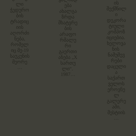
ის
ლი
ება
შექმნილ
ჭედურო
ახალგა
ი
ბის
ზრდა
დეკორა
ტრადიც
მხატვრე
ტიული
იის
ბის
კომპოზ
აღორძი
არაფო
იციებია.
ნება,
რმალუ
ხელოვა
რომელ
რი
ნის
იც მე-19
გაერთი
ნამუშევ
საუკუნის
ანება „X
რები
მეორე
სართუ
დაცული
…
ლი“.
ა
1987…
საქართ
ველოს
ეროვნუ
ლ
გალერე
აში,
მესტიის
…