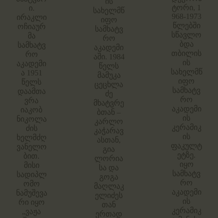
ის
ტორი, 1
ი.
სახელმწ
968-1973
ირაკლი
იფო
წლებში
ოჩიაურ
სამხატვ
სწავლო
მა
რო
ბდა
სამხატვ
აკადემი
თბილის
რო
აში. 1984
ის
აკადემი
წელს
სახელმწ
ა 1951
მამუკა
იფო
წელს
ცეცხლა
სამხატვ
დაამთა
ძე
რო
ვრა
მხატვრე
აკადემი
იაკობ
ბთან –
ის
ნიკოლა
კარლო
კერამიკ
ძის
კაჭარავ
ის
ხელმძღ
ასთან,
ფაკულტ
ვანელო
გია
ეტზე.
ბით.
ლორია
იყო
მისი
სა და
სამხატვ
სადიპლ
გოგა
რო
ომო
მაღლაკ
აკადემი
ნამუშევა
ელიძეს
ის
რი იყო
თან
კერამიკ
„ვაჟა
ერთად