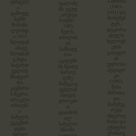
ა-მინისა
ფშაველ
აყალიბე
(1983-
ა.“
ბს ჯგუფ
1991) და
გამოფე
„არქივა
მონუმენ
ნებში
რიუსს“.
ტურ-
მონაწი
1985
დეკორა
ლეობდ
წელს,
ტიული
ა 1953
თბილის
ხელოვნ
წლიდან
ის
ების
. ამავე
სამხატვ
კათედრ
წლიდან
რო
ის
გახდა
აკადემი
უფროსი
საქართ
ის მეათე
პედაგო
ველოს
სართუ
გი
მხატვარ
ლზე
(1989).
თა
მამუკა ც
მისი
კავშირი
ეცხლაძ
ძირითა
ს წევრი.
ისთვის
დი
ირაკლი
დროები
ნამუშევ
ოჩიაურ
თ
რები
ი
დათმობ
ინტერიე
სახელს
ილ
რისა და
უკავშირ
სახელო
ექსტერი
დება
სნოში,
ერისთვ
ქართუ
ყალიბდ