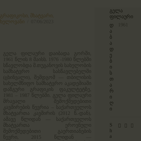
გელა
გრაფიკოსი,
მხატვარი,
ფილაური
ხელოვანი
07/06/2023
1961
დ
ა
ბ
ა
დ
გელა ფილაური დაიბადა გორში,
ე
1961 წლის 8 მაისს. 1976 -1980 წლებში
ბ
სწავლობდა მ.თუგანოვის სახელობის
ი
სამხატვრო სასწავლებელში
ს
(ცხინვალი), შემდგომ — თბილისის
თ
სახელმწიფო სამხატვრო აკადემიაში
ა
დაზგური გრაფიკის ფაკულტეტზე,
რ
1981 – 1987 წლებში. გელა ფილაური
ი
მრავალი შემოქმედებითი
ღ
კავშირების წევრია – საქართველოს
ი
მხატვართა კავშირის (2012 წ.-დან),
ამავე წლიდან — საქართველოს
S
მხატვართა ეროვნული
h
შემოქმედებითი გაერთიანების
a
წევრი, 2015 წლიდან —