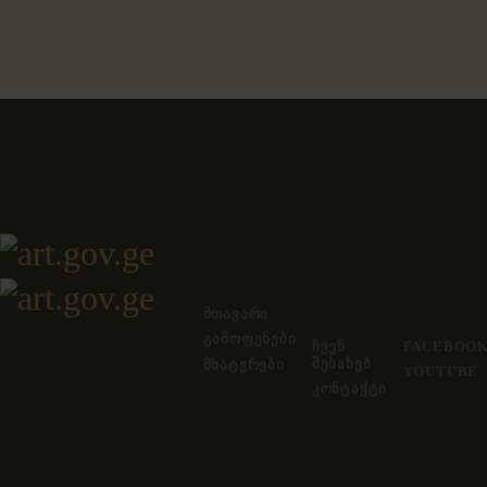
ბმულები
ინფორ
სოცქს
მაცია
ელები
ᲛᲗᲐᲕᲐᲠᲘ
ᲒᲐᲛᲝᲤᲔᲜᲔᲑᲘ
ᲩᲕᲔᲜ
FACEBOO
ᲨᲔᲡᲐᲮᲔᲑ
ᲛᲮᲐᲢᲕᲠᲔᲑᲘ
YOUTUBE
საქართველოს
ᲙᲝᲜᲢᲐᲥᲢᲘ
თანამედროვე
სახვითი
ხელოვნების ვებ-
არქივი