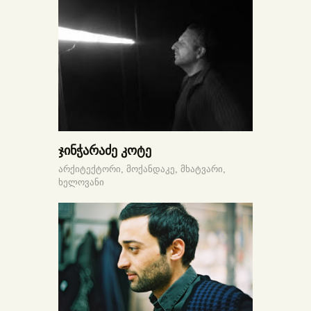
ჯინჭარაძე კოტე
არქიტექტორი,
მოქანდაკე,
მხატვარი,
ხელოვანი