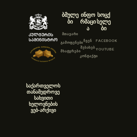
ბმულე
ინფო
სოცქ
ბი
რმაცი
სელე
ა
ბი
ᲛᲗᲐᲕᲐᲠᲘ
ᲩᲕᲔᲜ
FACEBOOK
ᲒᲐᲛᲝᲤᲔᲜᲔᲑᲘ
ᲨᲔᲡᲐᲮᲔᲑ
YOUTUBE
ᲛᲮᲐᲢᲕᲠᲔᲑᲘ
ᲙᲝᲜᲢᲐᲥᲢᲘ
საქართველოს
თანამედროვე
სახვითი
ხელოვნების
ვებ-არქივი