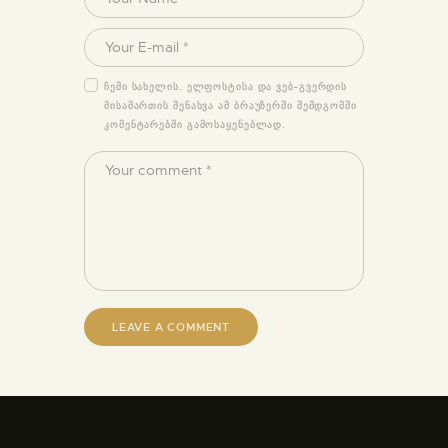
ᲩᲔᲛᲘ ᲡᲐᲮᲔᲚᲘᲡ. ᲔᲚᲤᲝᲡᲢᲘᲡᲐ ᲓᲐ ᲕᲔᲑ-ᲒᲕᲔᲠᲓᲘᲡ
ᲛᲘᲡᲐᲛᲐᲠᲗᲘᲡ ᲨᲔᲜᲐᲮᲕᲐ ᲐᲛ ᲑᲠᲐᲣᲖᲔᲠᲨᲘ ᲨᲔᲛᲓᲒᲝᲛᲨᲘ
ᲙᲝᲛᲔᲜᲢᲐᲠᲔᲑᲨᲘ ᲒᲐᲛᲝᲡᲐᲧᲔᲜᲔᲑᲚᲐᲓ.