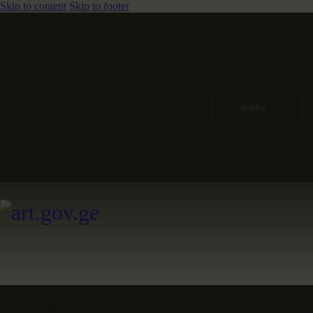
Skip to content
Skip to footer
The museum is open today 10 am - 5 pm
34th Ave, Queens, NY 11106
open today 10 am - 5 pm