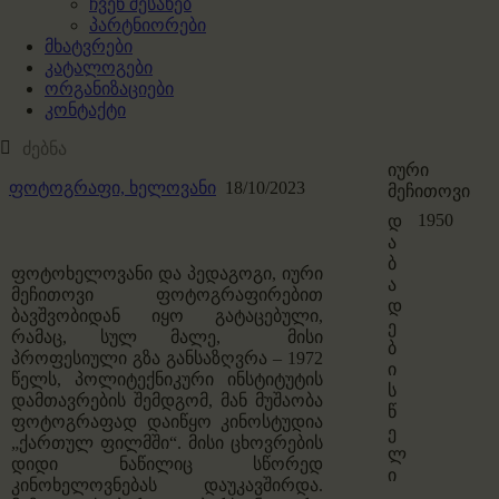
ჩვენ შესახებ
პარტნიორები
მხატვრები
კატალოგები
ორგანიზაციები
კონტაქტი
იური
ფოტოგრაფი,
ხელოვანი
18/10/2023
მეჩითოვი
1950
დ
ა
ბ
ფოტოხელოვანი და პედაგოგი, იური
ა
მეჩითოვი ფოტოგრაფირებით
დ
ბავშვობიდან იყო გატაცებული,
ე
რამაც, სულ მალე, მისი
ბ
პროფესიული გზა განსაზღვრა – 1972
ი
წელს, პოლიტექნიკური ინსტიტუტის
ს
დამთავრების შემდგომ, მან მუშაობა
წ
ფოტოგრაფად დაიწყო კინოსტუდია
ე
„ქართულ ფილმში“. მისი ცხოვრების
ლ
დიდი ნაწილიც სწორედ
ი
კინოხელოვნებას დაუკავშირდა.