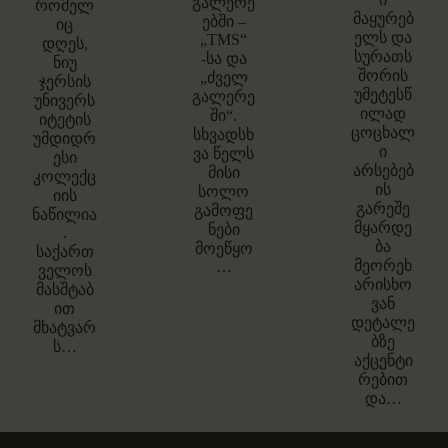
გალერე
რომელ
მაყურებ
ებში –
იც
ელს და
„TMS“
დღეს,
სურათს
-სა და
ნიუ
შორის
„ძველ
ჯერსის
უმეტესწ
გალერე
უნივერს
ილად
ში“.
იტეტის
ცოცხალ
სხვადსხ
უმდიდრ
ი
ვა წელს
ესი
არსებებ
მისი
კოლექც
ის
სოლო
იის
გარეშე
გამოფე
ნაწილია
მყარდე
ნები
.
ბა
მოეწყო
საქართ
მეორეხ
…
ველოს
არისხო
მასშტაბ
ვან
ით
დეტალე
მხატვარ
ბზე
ს…
აქცენტი
რებით
და…