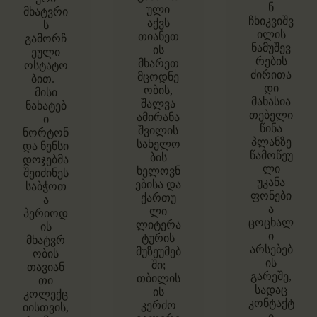
ნ
ული
მხატვრი
ჩხიკვიშვ
აქვს
ს
ილის
თიანეთ
გამორჩ
ნამუშევ
ის
ეული
რების
მხარეთ
ოსტატო
ძირითა
მცოდნე
ბით.
დი
ობის,
მისი
მახასია
შალვა
ნახატებ
თებელი
ამირანა
ი
წინა
შვილის
ნორტონ
პლანზე
სახელო
და ნენსი
წამოწეუ
ბის
დოჯებმა
ლი
ხელოვნ
შეიძინეს
უკანა
ებისა და
საბჭოთ
ფონები
ქართუ
ა
ა
ლი
პერიოდ
ცოცხალ
ლიტერა
ის
ი
ტურის
მხატვრ
არსებებ
მუზეუმებ
ობის
ის
ში;
თავიან
გარეშე,
თბილის
თი
სადაც
ის
კოლექც
კონტაქტ
კერძო
იისთვის,
ი