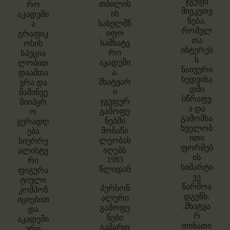
ჯგუფს
თბილის
რო
მიეკუთვ
ის
აკადემი
ნება,
სახელმწ
ა
რომელ
იფო
გრაფიკ
თა
სამხატვ
ოსის
ინტერეს
რო
სპეცია
ს
აკადემი
ლობით
ნაივური
ა.
დაამთა
ხედვისა
მხატვარ
ვრა და
დმი
ი
მაშინვე
სწრაფვ
ჯგუფურ
მიიპყრ
ა და
გამოფე
ო
გამომსა
ნებში
ყურადღ
ხველობ
მონაწი
ება
ითი
ლეობას
სიურრე
ფორმებ
იღებს
ალისტუ
ის
1983
რი
სიმარტი
წლიდან
ფიგურა
ვე
.
ტიული
წარმოა
პერსონ
კომპოზ
დგენს.
ალური
იციებით
.მხატვა
გამოფე
და
რ
ნები
აკადემი
თინათი
გამართ
ური