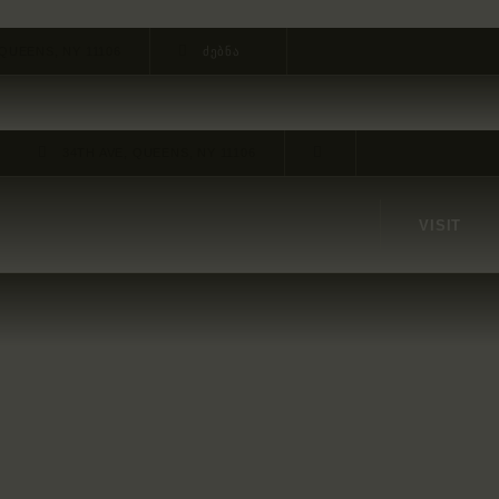
 QUEENS, NY 11106
34TH AVE, QUEENS, NY 11106
VISIT