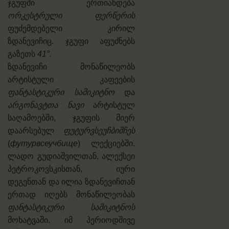
ჯგუფში ერთიანდება
ორკესტრული ფერწერის
ფუძემდებელი კირილ
ზდანევიჩიც. ჯგუფი აფუძნებს
გაზეთს
41°.
ზდანევიჩი მონაწილეობს
არტისტული კაფეების
ფანტასტიკური სამიკიტნო
და
არგონავტთა ნავი
არტისტულ
საღამოებში, ჯგუფის მიერ
დაარსებულ
ფუტურვსეუჩბიშჩეს
(
футурвсеучбище
) ლექციებში.
ლადო გუდიაშვილთან, ალექსეი
პეტროკოვსკისთან, იური
დეგენთან და ილია ზდანევიჩთან
ერთად იღებს მონაწილეობას
ფანტასტიკური სამიკიტნოს
მოხატვაში. იმ პერიოდშივე