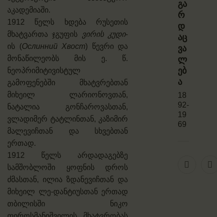
გა
აკადემიაში.
რ
1912 წელს ხდება რუსეთის
დ
მხატვართა ჯგუფის
ვირის კუდი
-
აც
ის (
Ослинний Хвост
) წევრი და
ვა
მონაწილეობს მის ე. წ.
ლ
ებ
ნეოპრიმიტივისტულ
ა
გამოფენებში მხატვრებთან
მიხეილ ლარიონოვთან,
18
92-
ნატალია გონჩაროვასთან,
19
ვლადიმერ ტატლინთან, კაზიმირ
69
მალევიჩთან და სხვებთან
ერთად.
1912 წელს არდადაგებზე
სამშობლოში ყოფნის დროს
ძმასთან, ილია ზდანევიჩთან და
მიხეილ ლე-დანტიუსთან ერთად
თბილისში ნიკო
ფიროსმანიშვილის მხატვრობას