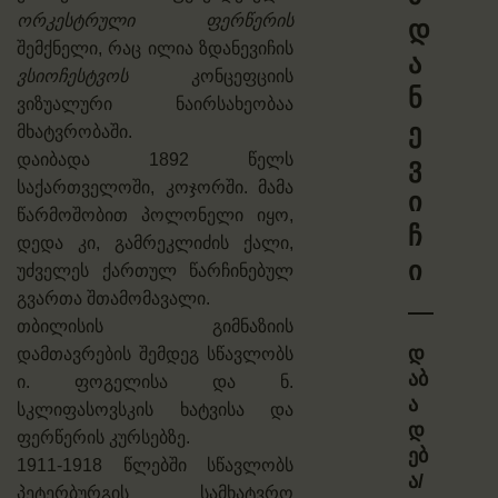
ორკესტრული ფერწერის
დ
შემქნელი, რაც ილია ზდანევიჩის
ა
ვსიოჩესტვოს
კონცეფციის
ნ
ვიზუალური ნაირსახეობაა
ე
მხატვრობაში.
დაიბადა 1892 წელს
ვ
საქართველოში, კოჯორში. მამა
ი
წარმოშობით პოლონელი იყო,
ჩ
დედა კი, გამრეკლიძის ქალი,
ი
უძველეს ქართულ წარჩინებულ
გვართა შთამომავალი.
თბილისის გიმნაზიის
დ
დამთავრების შემდეგ სწავლობს
აბ
ი. ფოგელისა და ნ.
ა
სკლიფასოვსკის ხატვისა და
დ
ფერწერის კურსებზე.
ებ
1911-1918 წლებში სწავლობს
ა/
პეტერბურგის სამხატვრო