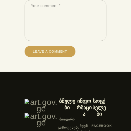
ბმულე
ინფო
სოცქ
ბი
რმაცი
სელე
ა
ბი
ᲛᲗᲐᲕᲐᲠᲘ
ᲩᲕᲔᲜ
FACEBOOK
ᲒᲐᲛᲝᲤᲔᲜᲔᲑᲘ