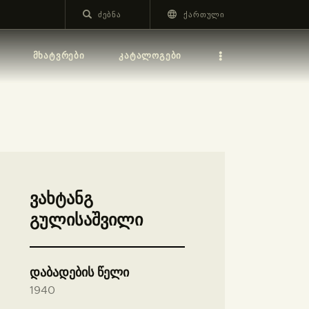
ᲥᲐᲠᲗᲣᲚᲘ
ᲛᲮᲐᲢᲕᲠᲔᲑᲘ
ᲙᲐᲢᲐᲚᲝᲒᲔᲑᲘ
ვახტანგ
გულისაშვილი
დაბადების წელი
1940