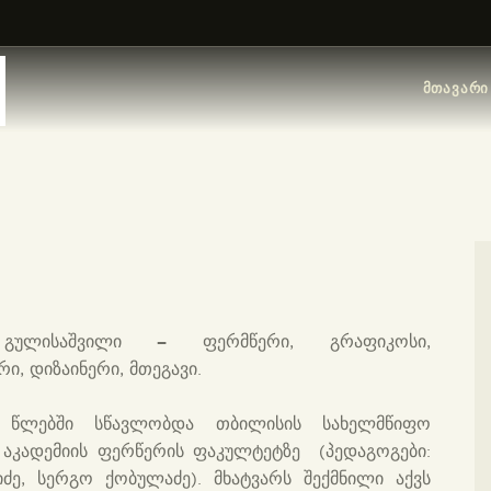
ᲛᲗᲐᲕᲐᲠᲘ
ᲛᲮᲐᲢᲕᲠᲔᲑᲘ
ᲛᲗᲐᲕᲐᲠᲘ
ᲙᲐᲢᲐᲚᲝᲒᲔᲑᲘ
ᲝᲠᲒᲐᲜᲘᲖᲐᲪᲘᲔᲑᲘ
ᲙᲝᲜᲢᲐᲥᲢᲘ
–
გულისაშვილი
ფერმწერი, გრაფიკოსი,
, დიზაინერი, მთეგავი.
5 წლებში სწავლობდა თბილისის სახელმწიფო
 აკადემიის ფერწერის ფაკულტეტზე (პედაგოგები:
იძე, სერგო ქობულაძე). მხატვარს შექმნილი აქვს