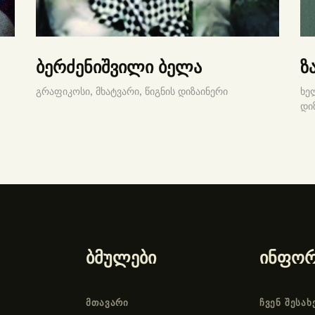
ბერძენიშვილი ბელა
ზ
გრაფიკოსი,
მხატვარი,
წიგნის დიზაინერი
ხე
დი
ბმულები
ინფორ
ᲛᲗᲐᲕᲐᲠᲘ
ᲩᲕᲔᲜ ᲨᲔᲡᲐᲮ