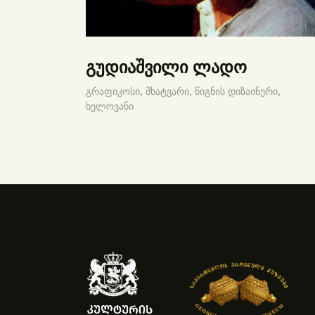
გუდიაშვილი ლადო
გრაფიკოსი,
მხატვარი,
წიგნის დიზაინერი,
ხელოვანი