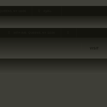
 QUEENS, NY 11106
34TH AVE, QUEENS, NY 11106
VISIT