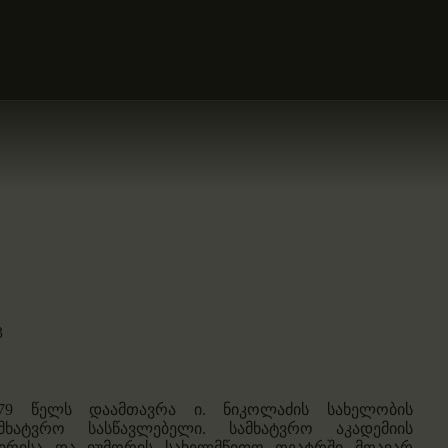
ᲛᲗᲐᲕᲐᲠᲘ
ᲛᲮᲐᲢᲕᲠᲔᲑᲘ
ᲙᲐᲢᲐᲚᲝᲒᲔᲑᲘ
ᲝᲠᲒᲐᲜᲘᲖᲐᲪᲘᲔᲑᲘ
ᲙᲝᲜᲢᲐᲥᲢᲘ
3
979 წელს დაამთავრა ი. ნიკოლაძის სახელობის
ამხატვრო სასწავლებელი. სამხატვრო აკადემიის
ატირისა და იუმორის სახელმწიფო თეატრში მთავარ