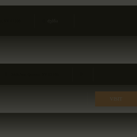
ns, NY 11106
34th Ave, Queens, NY 11106
VISIT