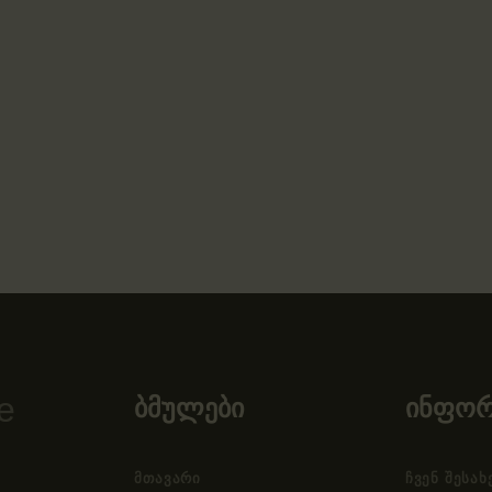
ბმულები
ინფორ
ᲛᲗᲐᲕᲐᲠᲘ
ᲩᲕᲔᲜ ᲨᲔᲡᲐᲮ