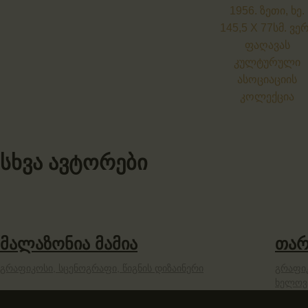
სხვა ავტორები
მალაზონია მამია
თარ
გრაფიკოსი,
სცენოგრაფი,
წიგნის დიზაინერი
გრაფი
ხელოვ