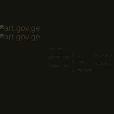
ბმულები
ინფორმა
სოცქსელ
ცია
ები
მთავარი
ჩვენ
Facebook
გამოფენები
შესახებ
Youtube
საქართველოს
მხატვრები
კონტაქტი
თანამედროვე
სახვითი
ხელოვნების
ვებ-არქივი