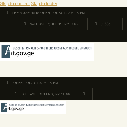
Skip to content
Skip to footer
THE MUSEUM IS OPEN TODAY 10 AM - 5 PM
34TH AVE, QUEENS, NY 11106
OPEN TODAY 10 AM - 5 PM
34TH AVE, QUEENS, NY 11106