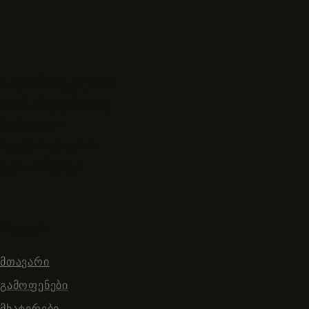
საქართველოს
თანამედროვე
სახვითი
ხელოვნების
ვებ-არქივი
ბმულები
მთავარი
გამოფენები
მხატვრები