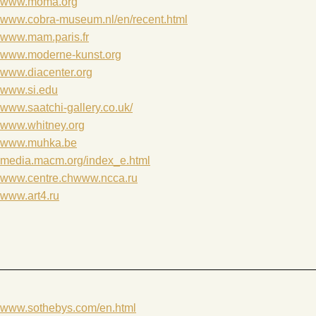
www.moma
.org
www.cobra-museum.nl/en/recent.html
www.mam.paris.fr
www.moderne-kunst.org
www.diacenter.org
www.si.edu
www.saatchi-gallery.co.uk/
www.whitney.org
www.muhka.be
media.macm.org/index_e.html
www.centre.ch
www.ncca.ru
www.art4.ru
www.sothebys.com/en.html