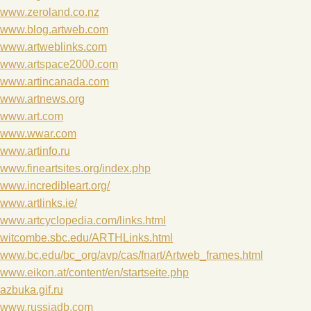
www.zeroland.co.nz
www.blog.artweb.com
www.artweblinks.com
www.artspace2000.com
www.artincanada.com
www.artnews.org
www.art.com
www.wwar.com
www.artinfo.ru
www.fineartsites.org/index.php
www.incredibleart.org/
www.artlinks.ie/
www.artcyclopedia.com/links.html
witcombe.sbc.edu/ARTHLinks.html
www.bc.edu/bc_org/avp/cas/fnart/Artweb_frames.html
www.eikon.at/content/en/startseite.php
azbuka.gif.ru
www.russiadb.com