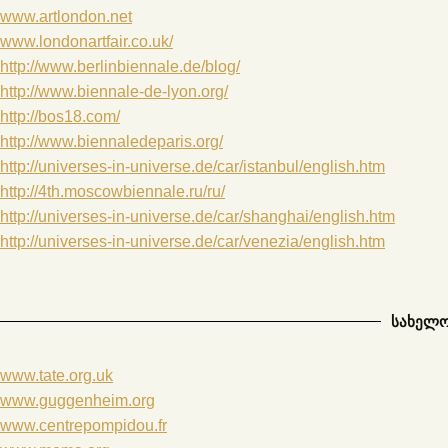
www.artlondon.net
www.londonartfair.co.uk/
http://www.berlinbiennale.de/blog/
http://www.biennale-de-lyon.org/
http://bos18.com/
http://www.biennaledeparis.org/
http://universes-in-universe.de/car/istanbul/english.htm
http://4th.moscowbiennale.ru/ru/
http://universes-in-universe.de/car/shanghai/english.htm
http://universes-in-universe.de/car/venezia/english.htm
სახელო
www.tate.org.uk
www.guggenheim.org
www.centrepompidou.fr