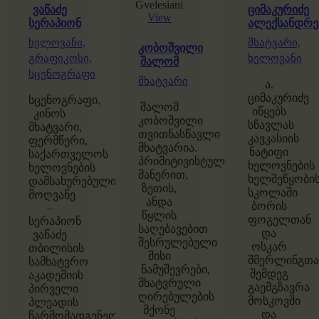
ვაწაძე
ციმაკურიძე
View
სერაპიონ
ალექსანდრე
ხელოვანი,
მხატვარი,
კობოშვილი
გრაფიკოსი,
ხელოვანი
შალომ
სცენოგრაფი
მხატვარი
ა.
ციმაკურიძე
სცენოგრაფი,
შალომ
იწყებს
კინოს
კობოშვილი
სწავლას
მხატვარი,
თვითნასწავლი
კავკასიის
ფერმწერი,
მხატვარია.
ნატიფი
საქართველოს
პრიმიტივისტული
ხელოვნების
ხელოვნების
მანერით,
ხელშეწყობი
დამსახურებული
ზეთის,
სკოლაში
მოღვაწე
ანდა
ბორის
–
წყლის
ფოგელთან
სერაპიონ
საღებავებით
და
ვაწაძე
შესრულებული
ოსკარ
თბილისის
მისი
შმერლინგთა
სამხატვრო
ნამუშევრები,
შემდეგ
აკადემიის
მხატვრული
გაემგზავრა
პირველი
ღირებულების
მოსკოვში
პლეადის
მქონე
და
წარმომადგენელია: