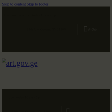
Skip to content
Skip to footer
The museum is open today 10 am - 5 pm
34th Ave, Queens, NY 11106
open today 10 am - 5 pm
34th Ave, Queens, NY 11106