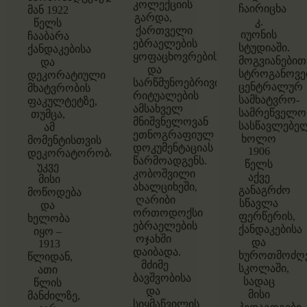
კოლექციის
ჩაირიცხა
მან 1922
გარდა,
კ.
წელს
ქართველი
იუონის
ჩააბარა
ებრაელების
სტუდიაში.
ქანდაკებისა
ყოფაცხოვრებისა
მოგვიანებით
და
და
სტროგანოვე
დეკორატიული
სარწმუნოებრივი
ცენტრალურ
მხატვრობის
რიტუალების
სამხატვრო-
ფაკულტეტზე,
ამსახველ
სამრეწველო
თუმცა,
მნიშვნელოვან
სასწავლებელ
ამ
ეთნოგრაფიულ
ხოლო
მომენტისთვის
დოკუმენტაციას
1906
დეკორატორობა
წარმოადგენს.
წელს
უკვე
კობოშვილი
აქვე
მისი
ახალციხეში,
განაგრძო
მოწოდება
ღარიბი
სწავლა
და
ორთოდოქსი
ფერწერის,
ხელობა
ებრაელების
ქანდაკებისა
იყო –
ოჯახში
და
1913
დაიბადა.
ხუროთმოძღვ
წლიდან,
მძიმე
სკოლაში,
ათი
ბავშვობისა
სადაც
წლის
და
მისი
მანძილზე,
სიყმაწვილის