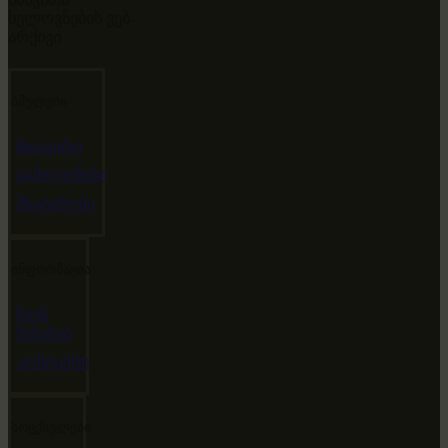
ხელოვნების ვებ-
არქივი
ბმულები
მთავარი
გამოფენები
მხატვრები
ინფორმაცია
ჩვენ
შესახებ
კონტაქტი
სოცქსელები