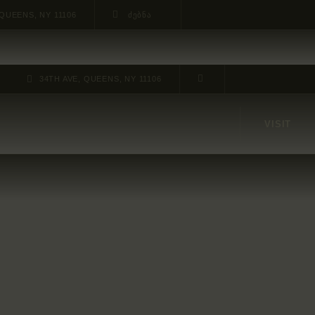
 QUEENS, NY 11106
34TH AVE, QUEENS, NY 11106
VISIT